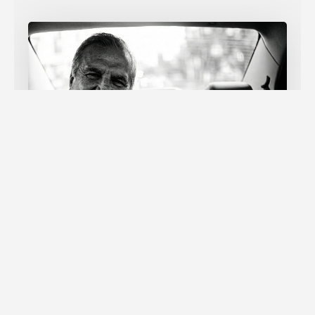
Honor y Memoria: El legado del Lic.
Gustavo Rebora.
ENERO 16, 2026